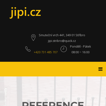
Smuteční vrch 441, 349 01 Stříbro
jipi.stribro@quick.cz
Pondělí - Pátek
+420 731 485 707
08:00 ~ 16:00
REFERENCE