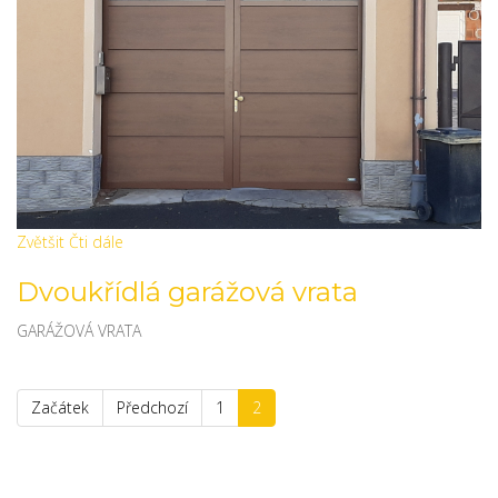
Zvětšit
Čti dále
Dvoukřídlá garážová vrata
GARÁŽOVÁ VRATA
Začátek
Předchozí
1
2