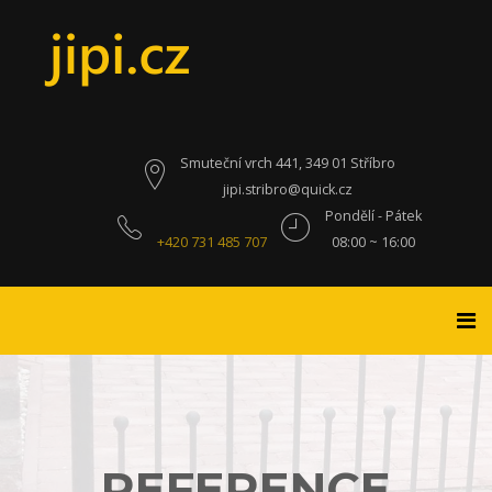
Smuteční vrch 441, 349 01 Stříbro
jipi.stribro@quick.cz
Pondělí - Pátek
+420 731 485 707
08:00 ~ 16:00
REFERENCE