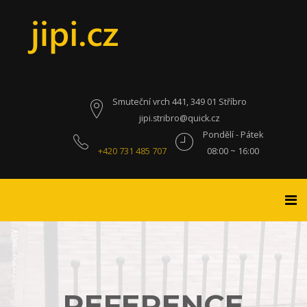
Smuteční vrch 441, 349 01 Stříbro
jipi.stribro@quick.cz
Pondělí - Pátek
+420 731 485 707
08:00 ~ 16:00
REFERENCE